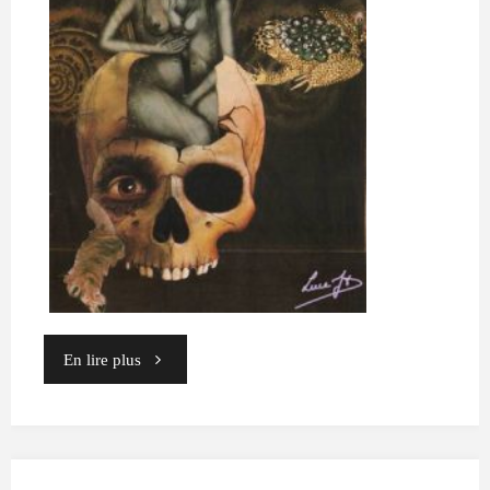
"07"
En lire plus