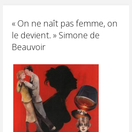
T
R
I
C
E
« On ne naît pas femme, on
le devient. » Simone de
Beauvoir