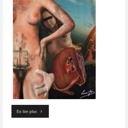
le
devient. »
Simone
de
Beauvoir"
"09"
En lire plus