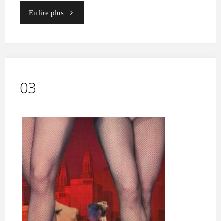
"06"
En lire plus
03