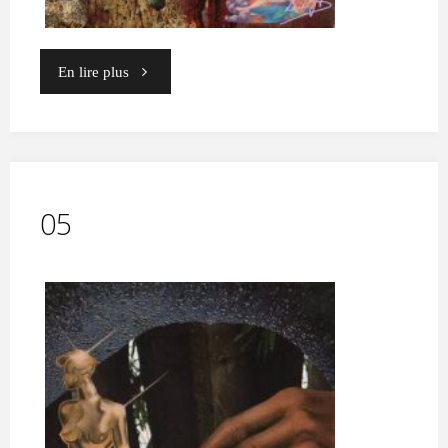
"08"
En lire plus
05