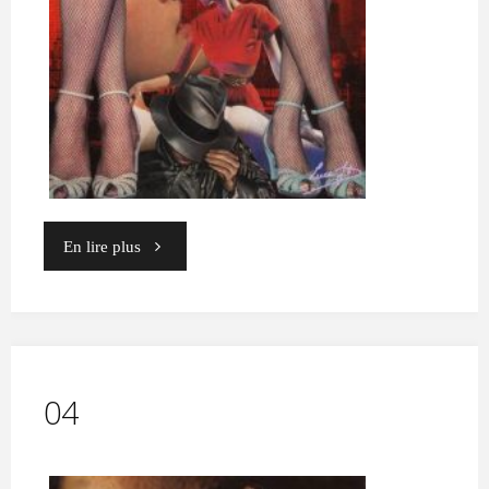
"03"
En lire plus
04