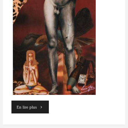
P
S
Y
C
H
A
N
A
L
Y
S
T
E
P
S
Y
C
H
O
T
H
É
R
A
P
E
U
T
E
C
O
A
C
H
F
"12"
En lire plus
O
R
M
A