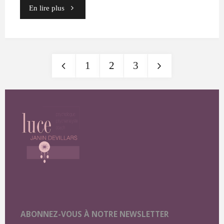
"04"
En lire plus
1
2
3
Pagination
des
publications
ABONNEZ-VOUS À NOTRE NEWSLETTER