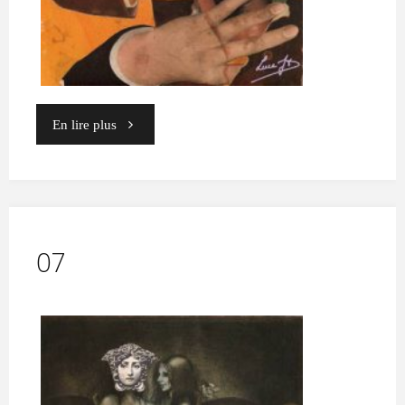
"10"
En lire plus
07