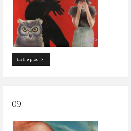
"« On
En lire plus
ne
naît
pas
09
femme,
on