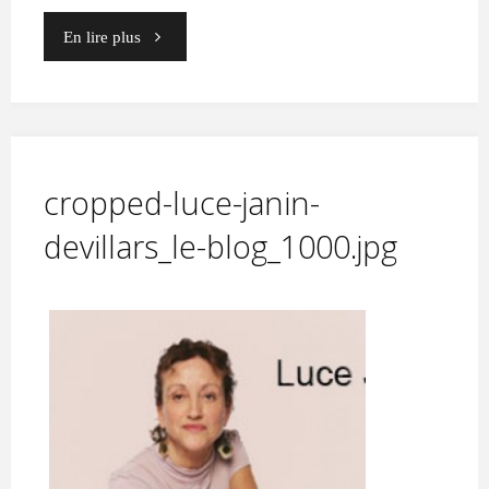
T
R
I
C
"cropped-
En lire plus
E
luce-
janin-
devillars_le-
cropped-luce-janin-
blog_1000-
devillars_le-blog_1000.jpg
1.jpg"