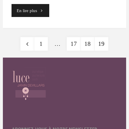
"cropped-
En lire plus
cropped-
cropped-
1
…
17
18
19
luce-
Pagination
janin-
des
devillars_le-
blog-
publications
1.jpg"