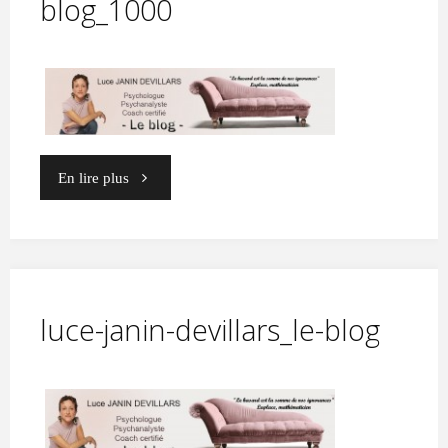
blog_1000
"luce-
En lire plus
janin-
devillars_le-
blog_1000"
luce-janin-devillars_le-blog