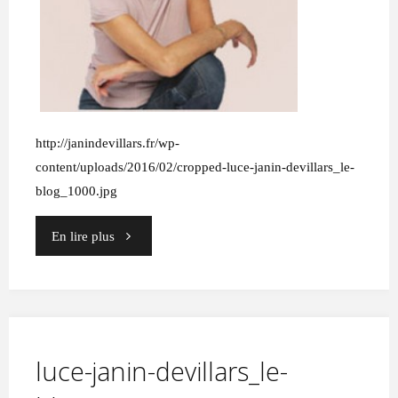
http://janindevillars.fr/wp-
content/uploads/2016/02/cropped-luce-janin-devillars_le-
blog_1000.jpg
"cropped-
En lire plus
luce-
janin-
devillars_le-
luce-janin-devillars_le-
blog_1000.jpg"