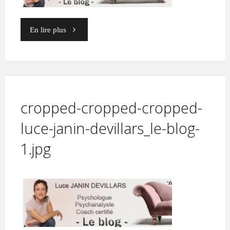
"luce-
En lire plus
janin-
devillars_le-
blog"
cropped-cropped-cropped-
luce-janin-devillars_le-blog-
1.jpg