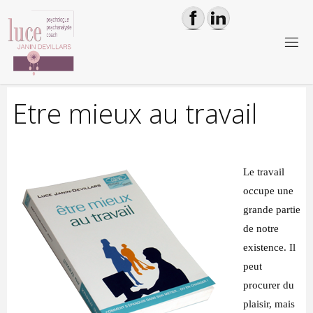
Skip
to
content
L
U
C
E
J
A
N
Etre mieux au travail
I
N
D
E
V
I
L
L
A
Le travail
occupe une
R
S
-
grande partie
P
S
Y
de notre
C
H
O
existence. Il
L
O
G
peut
procurer du
U
E
plaisir, mais