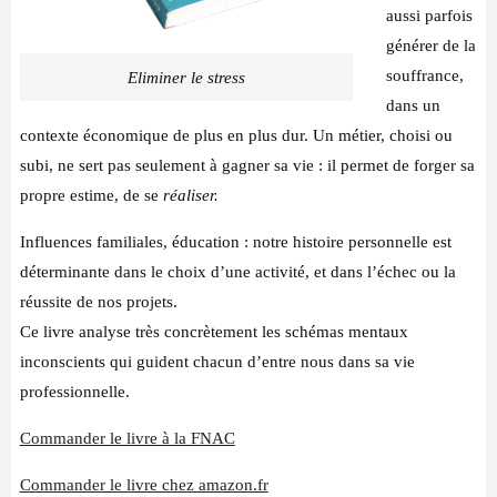
P
S
Y
aussi parfois
C
H
A
générer de la
N
A
L
souffrance,
Eliminer le stress
dans un
Y
S
T
contexte économique de plus en plus dur. Un métier, choisi ou
E
P
S
subi, ne sert pas seulement à gagner sa vie : il permet de forger sa
Y
C
H
propre estime, de se
réaliser.
O
T
H
Influences familiales, éducation : notre histoire personnelle est
É
R
A
déterminante dans le choix d’une activité, et dans l’échec ou la
P
E
U
réussite de nos projets.
Ce livre analyse très concrètement les schémas mentaux
T
E
C
inconscients qui guident chacun d’entre nous dans sa vie
O
A
C
professionnelle.
H
F
Commander le livre à la FNAC
O
R
Commander le livre chez amazon.fr
M
A