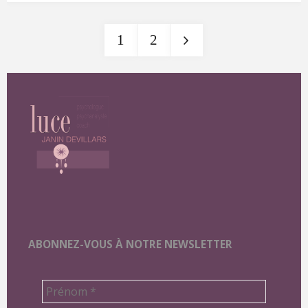
la
1
2
dernière
Pagination
tendance"
des
publications
ABONNEZ-VOUS À NOTRE NEWSLETTER