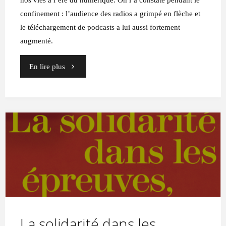
confinement : l’audience des radios a grimpé en flèche et
le téléchargement de podcasts a lui aussi fortement
augmenté.
"Culture,
En lire plus
infos…
avec
le
son
c’est
mieux"
La solidarité dans les