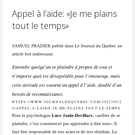
P
S
Y
C
H
A
Appel à l’aide: «Je me plains
N
A
L
tout le temps»
Y
S
T
E
P
S
SAMUEL PRADIER
publie dans Le Journal du Quebec un
Y
C
H
article fort intéressant.
O
T
H
Entendre quelqu’un se plaindre à propos de tout et
É
R
A
n’importe quoi est désagréable pour l’entourage, mais
P
E
U
cette attitude est souvent un appel à l’aide, doublé d’un
T
E
C
besoin de reconnaissance.
O
A
C
HTTPS://WWW.JOURNALDEQUEBEC.COM/2022/09/2
4/APPEL-A-LAIDE-JE-ME-PLAINS-TOUT-LE-TEMPS
H
F
Pour la psychologue
Luce Janin Devillars
, «arrêter de se
O
R
plaindre, c’est commencer par apprendre à dire non». Il
faut être responsable de nos actes et de nos résultats. La
M
A