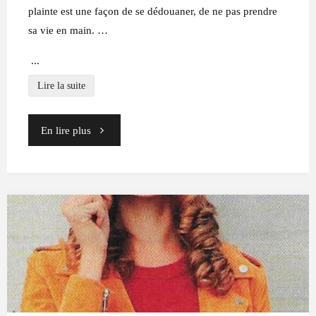
plainte est une façon de se dédouaner, de ne pas prendre
T
R
I
C
sa vie en main. …
E
...
Lire la suite
"Appel
En lire plus
à
l’aide:
«Je
me
plains