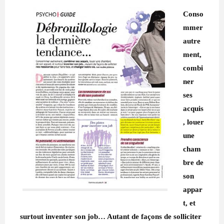
Conso
mmer
autre
ment,
combi
ner
ses
acquis
, louer
une
cham
bre de
son
appar
t, et
surtout inventer son job… Autant de façons de solliciter