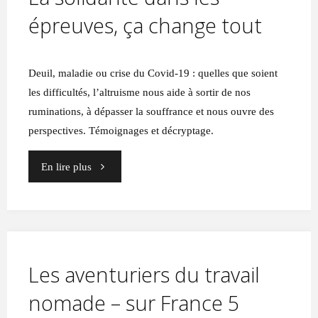
épreuves, ça change tout
Deuil, maladie ou crise du Covid-19 : quelles que soient
les difficultés, l’altruisme nous aide à sortir de nos
ruminations, à dépasser la souffrance et nous ouvre des
perspectives. Témoignages et décryptage.
"La
En lire plus
solidarité
dans
les
Les aventuriers du travail
épreuves,
nomade – sur France 5