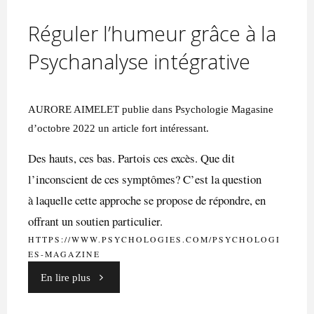
tout
Réguler l’humeur grâce à la
le
Psychanalyse intégrative
temps»"
AURORE AIMELET publie dans Psychologie Magasine
d’octobre 2022 un article fort intéressant.
Des hauts, ces bas. Partois ces excès. Que dit
l’inconscient de ces symptômes? C’est la question
à laquelle cette approche se propose de répondre, en
offrant un soutien particulier.
HTTPS://WWW.PSYCHOLOGIES.COM/PSYCHOLOGI
ES-MAGAZINE
"Réguler
En lire plus
l’humeur