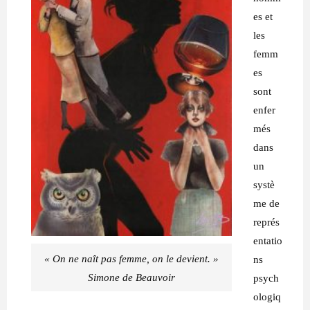
es et
les
femm
es
sont
enfer
més
dans
un
systè
me de
représ
entatio
« On ne naît pas femme, on le devient. »
ns
Simone de Beauvoir
psych
ologiq