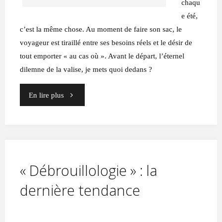
chaqu
e été,
c’est la même chose. Au moment de faire son sac, le
voyageur est tiraillé entre ses besoins réels et le désir de
tout emporter « au cas où ». Avant le départ, l’éternel
dilemne de la valise, je mets quoi dedans ?
"Avant
En lire plus
le
départ,
un
« Débrouillologie » : la
dilemne…"
dernière tendance