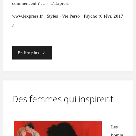
commencent ? … – L’Express
www.lexpress.fr › Styles › Vie Perso › Psycho (
6 févr. 2017
)
"Procrastiner
En lire plus
ou
rêver
?"
Des femmes qui inspirent
Les
homm