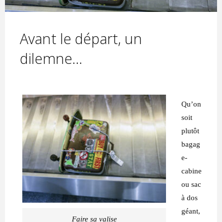
Avant le départ, un
dilemne…
Qu’on
soit
plutôt
bagag
e-
cabine
ou sac
à dos
géant,
Faire sa valise