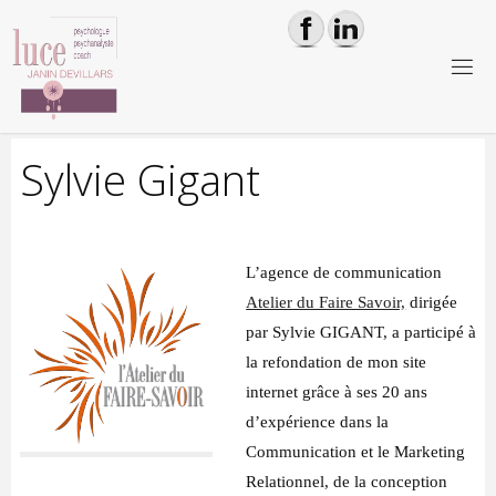
Skip
to
content
L
U
C
E
J
A
N
Sylvie Gigant
I
N
D
E
V
I
L
L
A
L’agence de communication
Atelier du Faire Savoir,
dirigée
R
S
-
par Sylvie GIGANT, a participé à
P
S
Y
la refondation de mon site
C
H
O
internet grâce à ses 20 ans
L
O
G
d’expérience dans la
Communication et le Marketing
U
E
Relationnel, de la conception