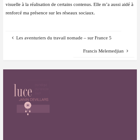
P
S
Y
visuelle à la réalisation de certains contenus. Elle m’a aussi aidé à
C
H
A
renforcé ma présence sur les réseaux sociaux.
N
A
L
Y
S
T
Les aventuriers du travail nomade – sur France 5
E
P
S
Francis Melemedjian
Y
C
H
O
T
H
É
R
A
P
E
U
T
E
C
O
A
C
H
F
O
R
M
A