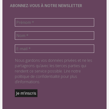
ABONNEZ-VOUS À NOTRE NEWSLETTER
T
R
I
C
E
Nous gardons vos données privées et ne les
partageons qu’avec les tierces parties qui
rendent ce service possible. Lire notre
politique de confidentialité pour plus
d’informations.